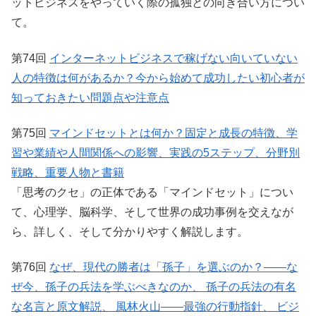
ットビジネスをやっていく際の孤独との向き合い方につい
て。
第74回
インターネットビジネスで稼げない向いていない
人の特徴は何があるか？今から始めて成功したい初心者が
知っておきたい問題点や注意点
第75回
マインドセットとは何か？固定と成長の特徴、学
習や業績や人間関係への影響、実践の5ステップ、分野別
戦略、重要人物と書籍
「思考のクセ」の正体である「マインドセット」につい
て、心理学、脳科学、そして世界の成功事例を交えなが
ら、詳しく、そして分かりやすく解説します。
第76回
なぜ、現代の勝者は「孫子」を選ぶのか？——な
ぜ今、孫子の兵法を学ぶべきなのか、 孫子の兵法の有名
な名言と原文解説、 風林火山——最強の行動指針、 ビジ