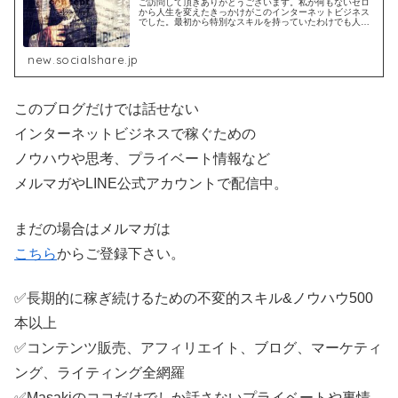
ご訪問して頂きありがとうございます。私が何もないゼロ
から人生を変えたきっかけがこのインターネットビジネス
でした。最初から特別なスキルを持っていたわけでも人脈
を持っていたわけでもありません。一人不安な中で失敗を
繰り返しながら今の自分があります...
new.socialshare.jp
このブログだけでは話せない
インターネットビジネスで稼ぐための
ノウハウや思考、プライベート情報など
メルマガやLINE公式アカウントで配信中。
まだの場合はメルマガは
こちら
からご登録下さい。
✅長期的に稼ぎ続けるための不変的スキル&ノウハウ500
本以上
✅コンテンツ販売、アフィリエイト、ブログ、マーケティ
ング、ライティング全網羅
✅Masakiのココだけでしか話さないプライベートや裏情