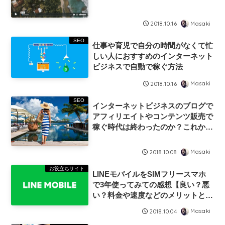
Masaki
2018.10.16
SEO
仕事や育児で自分の時間がなくて忙
しい人におすすめのインターネット
ビジネスで自動で稼ぐ方法
Masaki
2018.10.16
SEO
インターネットビジネスのブログで
アフィリエイトやコンテンツ販売で
稼ぐ時代は終わったのか？これから
始めるのはもう遅い？
Masaki
2018.10.08
お役立ちサイト
LINEモバイルをSIMフリースマホ
で3年使ってみての感想【良い？悪
い？料金や速度などのメリットとデ
メリットまとめ】
Masaki
2018.10.04