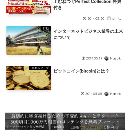
上むねつぐPerfect Collection 特典
付き
pinky
2014.05.20
行動
インターネットビジネス業界の未来
について
Masaki
2014.05.19
スキルアップ
ビットコイン(bitcoin)とは？
Masaki
2014.05.05