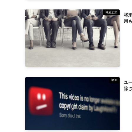
独立起業
将
用
動画
ユ
除