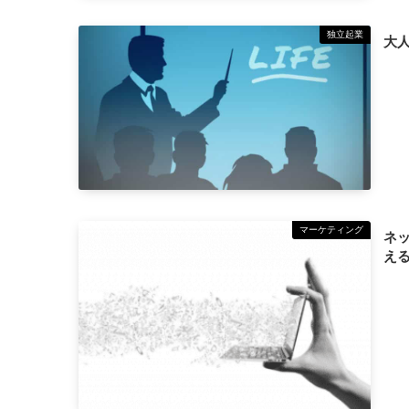
独立起業
大
マーケティング
ネ
え