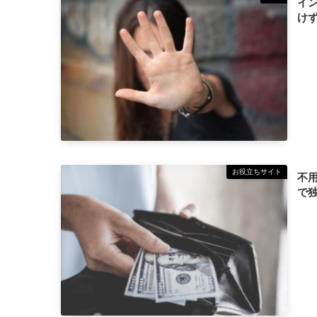
イ
け
お役立ちサイト
不
で