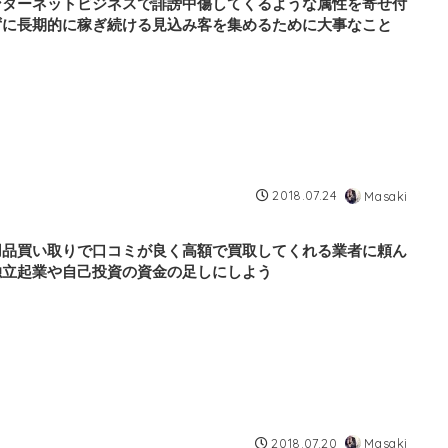
ンターネットビジネスで誹謗中傷してくるような属性を寄せ付
ずに長期的に稼ぎ続ける見込み客を集めるために大事なこと
2018.07.24
Masaki
用品買い取りで口コミが良く高額で買取してくれる業者に頼ん
独立起業や自己投資の資金の足しにしよう
2018.07.20
Masaki