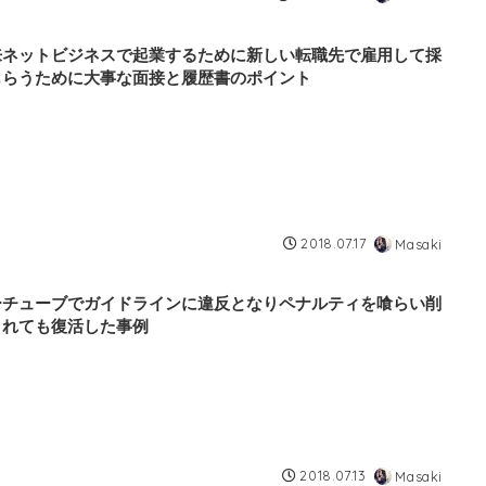
来ネットビジネスで起業するために新しい転職先で雇用して採
もらうために大事な面接と履歴書のポイント
2018.07.17
Masaki
ーチューブでガイドラインに違反となりペナルティを喰らい削
されても復活した事例
2018.07.13
Masaki