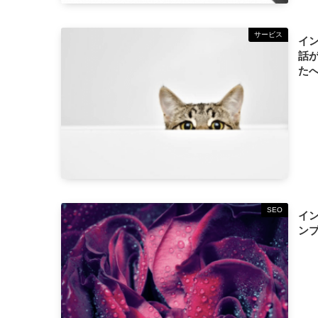
サービス
イ
話
た
SEO
イ
ン