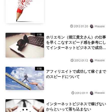
Masaki
2012.01.20
行動
ホリエモン（堀江貴文さん）の仕事
を早くこなすスピード感を参考にし
てインターネットビジネスで成功し
て稼ぐのに取り入れよう
Masaki
2012.01.12
行動
アフィリエイトで成功して稼ぐまで
のスピードについて
Masaki
2012.01.11
インターネットビジネスで稼げない
からといって落ち込まない