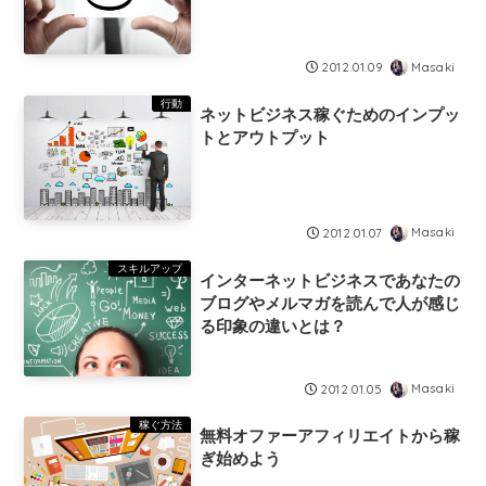
Masaki
2012.01.09
行動
ネットビジネス稼ぐためのインプッ
トとアウトプット
Masaki
2012.01.07
スキルアップ
インターネットビジネスであなたの
ブログやメルマガを読んで人が感じ
る印象の違いとは？
Masaki
2012.01.05
稼ぐ方法
無料オファーアフィリエイトから稼
ぎ始めよう