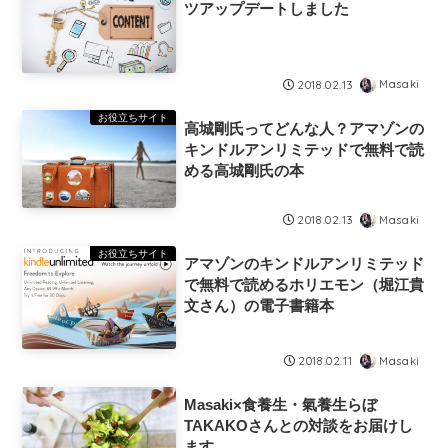
ツアップデートしました
Masaki
2018.02.13
お役立ちサイト
高城剛氏ってどんな人？アマゾンの
キンドルアンリミテッドで無料で読
める高城剛氏の本
Masaki
2018.02.13
お役立ちサイト
アマゾンのキンドルアンリミテッド
で無料で読めるホリエモン（堀江貴
文さん）の電子書籍本
Masaki
2018.02.11
Masaki×食養生・氣養生らぼ
TAKAKOさんとの対談をお届けし
ます