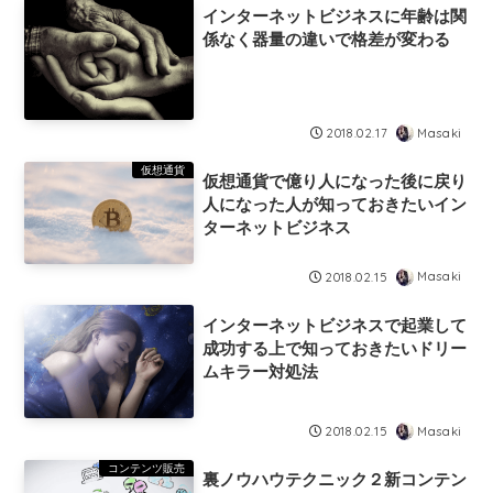
インターネットビジネスに年齢は関
係なく器量の違いで格差が変わる
Masaki
2018.02.17
仮想通貨
仮想通貨で億り人になった後に戻り
人になった人が知っておきたいイン
ターネットビジネス
Masaki
2018.02.15
インターネットビジネスで起業して
成功する上で知っておきたいドリー
ムキラー対処法
Masaki
2018.02.15
コンテンツ販売
裏ノウハウテクニック２新コンテン