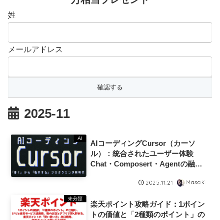
姓
メールアドレス
2025-11
AI
AIコーディングCursor（カーソ
ル）：統合されたユーザー体験
Chat・Composert・Agentの融
合、Vibe Codingパラダイム、エー
Masaki
2025.11.21
ジェントワークフローの構築、
MCP：拡張機能の革命、領域別・
未分類
楽天ポイント攻略ガイド：1ポイン
応用ワークフロー：Obsidian、デ
トの価値と「2種類のポイント」の
ータ分析、デザイン