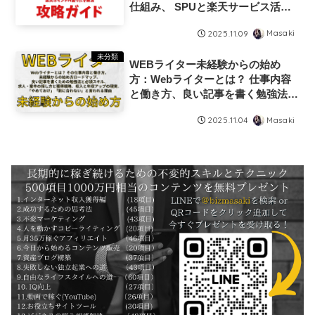
仕組み、 SPUと楽天サービス活用
術、街のお店とアプリで賢く貯め
Masaki
2025.11.09
る、 楽天ポイントの「賢い使い
方」出口戦略、 楽天ポイントの困
未分類
WEBライター未経験からの始め
ったを解消
方：Webライターとは？ 仕事内容
と働き方、良い記事を書く勉強法と
必須スキル、求人案件の探し方と獲
Masaki
2025.11.04
得、収入と年収アップの現実、「や
めておけ」「割に合わない」と言わ
れる理由