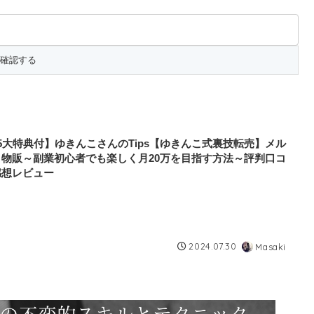
5大特典付】ゆきんこさんのTips【ゆきんこ式裏技転売】メル
リ物販～副業初心者でも楽しく月20万を目指す方法～評判口コ
感想レビュー
2024.07.30
Masaki