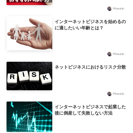
ひたすら再生数やチャンネル登録者
Masaki
を追いかけているなら知っておきた
いこと
インターネットビジネスを始めるの
に適したいい年齢とは？
Masaki
ネットビジネスにおけるリスク分散
Masaki
インターネットビジネスで起業した
後に倒産して失敗しない方法