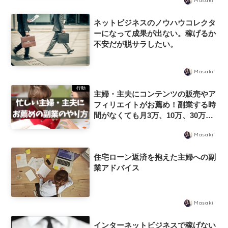
Masaki
ネットビジネスのノウハウコレクタ
ーになって成果が出ない。稼げるか
不安だが脱サラしたい。
Masaki
行動
主婦・主夫にコンテンツの販売やア
フィリエイトがお薦め！副業する時
間がなくても月3万、10万、30万円
をPCで稼ぐやり方
Masaki
住宅ローン返済を抱えた主婦への副
業アドバイス
Masaki
インターネットビジネスで稼げない