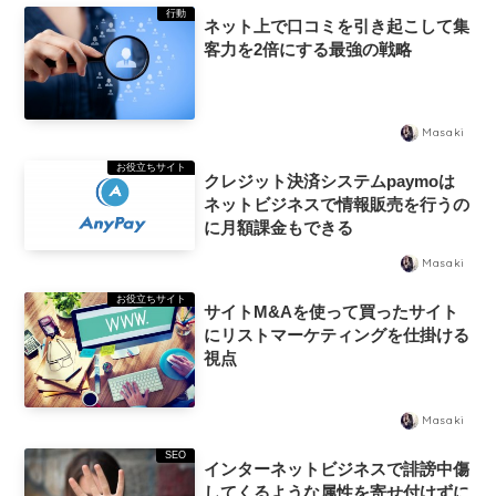
行動
ネット上で口コミを引き起こして集
客力を2倍にする最強の戦略
Masaki
お役立ちサイト
クレジット決済システムpaymoは
ネットビジネスで情報販売を行うの
に月額課金もできる
Masaki
お役立ちサイト
サイトM&Aを使って買ったサイト
にリストマーケティングを仕掛ける
視点
Masaki
SEO
インターネットビジネスで誹謗中傷
してくるような属性を寄せ付けずに