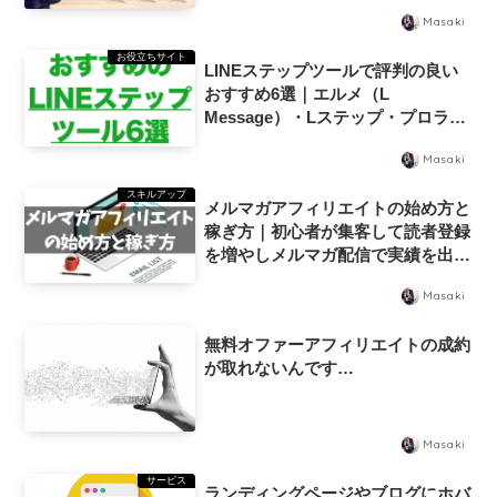
Masaki
お役立ちサイト
LINEステップツールで評判の良い
おすすめ6選｜エルメ（L
Message）・Lステップ・プロライ
ンフリー・マイスピー・UTAGEウ
Masaki
タゲ＋Poster
スキルアップ
メルマガアフィリエイトの始め方と
稼ぎ方｜初心者が集客して読者登録
を増やしメルマガ配信で実績を出し
て稼ぐためのおすすめの現在のやり
Masaki
方
無料オファーアフィリエイトの成約
が取れないんです…
Masaki
サービス
ランディングページやブログにホバ