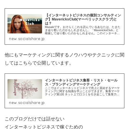
【インターネットビジネスの個別コンサルティン
グ】MavericksClub(マーベリックスクラブ)と
は？
Masakiです。おそらくこれを読んでいるあなたは、たまた
ま辿り着いたのかもしれませんし、「MavericksClub」と
検索して辿り着いたのかもしれません。このインターネッ
トビジネスで月100万円の売上を安定して稼ぐための個別
new.socialshare.jp
コンサルティ...
他にもマーケティングに関するノウハウやテクニックに関
してはこちらで公開しています。
インターネットビジネス集客・リスト・セール
ス・ブランディングマーケティング
ここではインターネットビジネスで売上に直結するマーケ
ティングに関する知識を学ぶことができます。集客マーケ
ティング第1回 ネット上で口コミを引き起こして集客力を2
倍にする最強の戦略これを読んでいるあなたも一度は誰か
の口コミが理由で商品を購入す...
new.socialshare.jp
このブログだけでは話せない
インターネットビジネスで稼ぐための