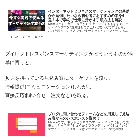
インターネットビジネスのマーケティングの基礎
から勉強したいなら初心者におすすめの本を4
選！本で学んで仕事に活かす手順方法も解説！
Masakiです。今回、今日から売上アップするおすすめマー
ケティング本を4選紹介してきたいと思うんですけども、
これを読んでいる方でインターネットビジネスやってる方
は、マーケティングスキルを磨いてもっと売上を2倍、３
new.socialshare.jp
倍、５倍、10倍にアップし...
ダイレクトレスポンスマーケティングがどういうものか簡
単に言うと、
興味を持っている見込み客にターゲットを絞り、
情報提供(コミュニケーション)しながら、
直接反応(問い合せ、注文など)を取る。
ブログに問い合わせフォームなどを用意して見込
み客からのレスポンスを貰おう
Masakiです。ネットビジネスのマーケティングにおいて大
事なことって何でしょうか？ブランディングでしょうか？
デザインでしょうか？実はマーケティングで最も重要にな
ってくる要素というのは「見込み客からのレスポンスを貰
う」ことなんですね。例えば...