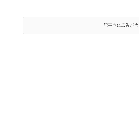
記事内に広告が含
以前募集されていたFMAですが
現在は募集終了となりました。
これまで私は初代フォローマティック
が販売されてフォローマティックXYまで
３年近くこのツールを使ってきました。
どうなれば凍結となるのか？
フォロー設定はどこまで許される範囲なのか