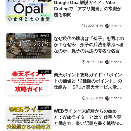
Google Opal解説ガイド：Vibe
Codingで「アプリ開発」の常識が
覆る瞬間
Masaki
2026.01.05
未分類
なぜ現代の勝者は「孫子」を選ぶの
か？なぜ今、孫子の兵法を学ぶべき
なのか、孫子の兵法の有名な名言と
原文解説、風林火山—最強の行動指
Masaki
2025.12.10
針、 ビジネス活用（基礎編）など
2500年読み継がれる最強の戦略
未分類
楽天ポイント攻略ガイド：1ポイン
書・核心パート特別公開
トの価値と「2種類のポイント」の
仕組み、 SPUと楽天サービス活用
術、街のお店とアプリで賢く貯め
Masaki
2025.11.09
る、 楽天ポイントの「賢い使い
方」出口戦略、 楽天ポイントの困
未分類
WEBライター未経験からの始め
ったを解消
方：Webライターとは？ 仕事内容
と働き方、良い記事を書く勉強法と
必須スキル、求人案件の探し方と獲