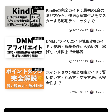
管理と連携、フォロワー増やしとバ
ズ、収益化の解説、上級者向け活用
未分類
Kindleの完全ガイド：最初の1台の
法
選び方から、快適な読書生活をマス
ターする応用テクニックまで
Masaki
2025.06.27
未分類
DMMアフィリエイト徹底攻略ガイ
ド：規約・報酬条件から始め方、稼
げない原因まで全解説
Masaki
2025.06.15
未分類
ポイントタウン完全攻略ガイド：賢
い使い方・貯め方・交換方法から安
全性まで
Masaki
2025.05.27