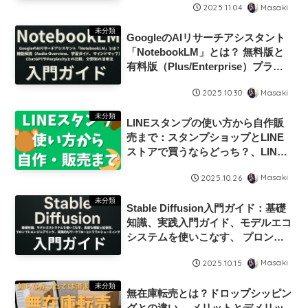
Masaki
2025.11.04
得、収入と年収アップの現実、「や
めておけ」「割に合わない」と言わ
未分類
GoogleのAIリサーチアシスタント
れる理由
「NotebookLM」とは？ 無料版と
有料版（Plus/Enterprise）プラン
の違い、機能解説（Audio
Masaki
2025.10.30
Overview、学習ガイド、マインド
マップ） ChatGPTやPerplexityと
未分類
LINEスタンプの使い方から自作販
の比較、分野別の活用法、開発者向
売まで：スタンプショップとLINE
けAPI活用ガイド
ストアで買うならどっち？、LINE
スタンププレミアムとは？、スタン
Masaki
2025.10.26
プアレンジの使い方、LINEスタン
プメーカーを使った作り方
未分類
Stable Diffusion入門ガイド：基礎
知識、実践入門ガイド、モデルエコ
システムを使いこなす、 プロンプ
トエンジニアリング、 実践的なワ
Masaki
2025.10.15
ークフローとトラブルシューティン
グ
未分類
無在庫転売とは？ドロップシッピン
グとの違い、 メリットとデメリッ