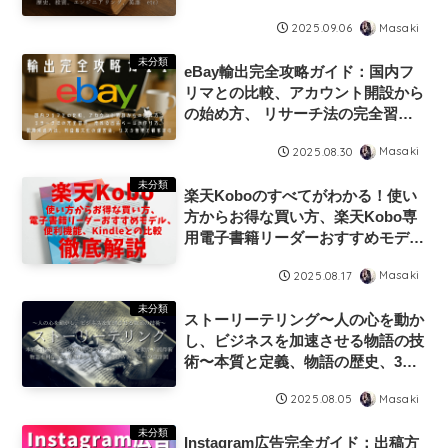
挙紹介、 （ビジネス、文学、哲
Masaki
2025.09.06
学、社会学、科学、数学、 歴史、
投資、エンジニアリング、英語
未分類
eBay輸出完全攻略ガイド：国内フ
etc）
リマとの比較、アカウント開設から
の始め方、 リサーチ法の完全習
得、売れる出品ページの作り方、
Masaki
2025.08.30
国際発送方法、利益最大化の運営
術、リスク管理と顧客対応
未分類
楽天Koboのすべてがわかる！使い
方からお得な買い方、楽天Kobo専
用電子書籍リーダーおすすめモデ
ル、便利機能、Kindleとの比較まで
Masaki
2025.08.17
を徹底解説
未分類
ストーリーテリング〜人の心を動か
し、ビジネスを加速させる物語の技
術〜本質と定義、物語の歴史、3つ
のメリット、物語を科学から解き明
Masaki
2025.08.05
かす、心を掴むストーリーの設計
図、人を動かす説得術
未分類
Instagram広告完全ガイド：出稿方