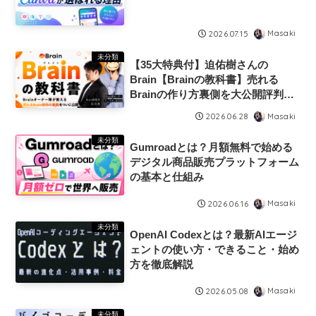
Masaki
2026.07.15
未分類
【35大特典付】迫佑樹さんの
Brain【Brainの教科書】売れる
Brainの作り方裏側を大公開評判口
コミ感想レビュー
Masaki
2026.06.28
未分類
Gumroadとは？月額無料で始める
デジタル商品販売プラットフォーム
の基本と仕組み
Masaki
2026.06.16
未分類
OpenAI Codexとは？最新AIエージ
ェントの使い方・できること・始め
方を徹底解説
Masaki
2026.05.08
未分類