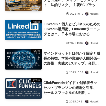
ト、法的リスク、 主要ECプラット
フォーム別の規約違反とペナルティ
Masaki
2025.10.12
(メルカリ、Amazon、ラクマ、楽
天市場、ebayなど)
未分類
LinkedIn：個人とビジネスのための
LinkedIn活用術、LinkedInラーニン
グとは？、日本市場における
LinkedInの特殊性と活用法、
Masaki
2025.10.04
LinkedInの未来
未分類
マインドセットとは何か？固定と成
長の特徴、学習や業績や人間関係へ
の影響、実践の5ステップ、分野別
戦略、重要人物と書籍
Masaki
2025.10.02
未分類
ClickFunnelsガイド：創業者ラッ
セル・ブランソンの経歴と哲学、
セールスファネルの3段階、
ClickFunnels Classic vs 2.0、
Masaki
2025.09.21
ClickFunnels 2.0の機能、競合プラ