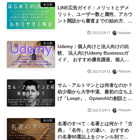
ットフォーム比較
未分類
LINE広告ガイド：メリットとデメ
リット、ユーザー数と属性、アカウ
ント開設から審査までの始め方、広
告費用と予算設定、成果最大化のタ
Masaki
2025.09.17
ーゲティング設定、クリックされる
クリエイティブの作り方、CPF広告
未分類
Udemy：個人向けと法人向けの比
較、 法人向けUdemy Businessガ
イド、 おすすめ優良講座、個人向
けUdemy活用術、 プラットフォー
Masaki
2025.09.13
ムの機能、Udemyで教える選択肢
AI
サム・アルトマンとは何者なのか？
幼少期から大学中退、最初の立ち上
げ「Loopt」、OpnenAIの創設と
ChatGPTの衝撃、CEOの解任、
Masaki
2025.09.11
Worldcoinの光と影、彼の思考と哲
学、主な投資先、謎のベールに包ま
未分類
名著のすべて：名著とは何か？「古
れた素顔、日本との関わり
典」「名作」との違い、 おすすめ
の名著60選以上をジャンル別で一