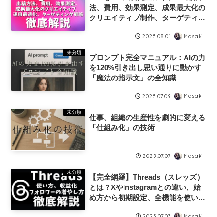
法、費用、効果測定、成果最大化の
クリエイティブ制作、ターゲティン
グ戦略、成功事例まで徹底解説！
Masaki
2025.08.01
未分類
プロンプト完全マニュアル：AIの力
を120%引き出し思い通りに動かす
「魔法の指示文」の全知識
Masaki
2025.07.09
未分類
仕事、組織の生産性を劇的に変える
「仕組み化」の技術
Masaki
2025.07.07
未分類
【完全網羅】Threads（スレッズ）
とは？XやInstagramとの違い、始
め方から初期設定、全機能を使いこ
なす投稿と交流ガイド、アカウント
Masaki
2025.07.03