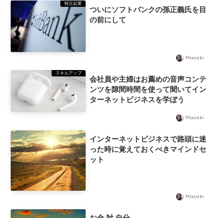
独立起業
ついにソフトバンクの孫正義氏を目
の前にして
Masaki
スキルアップ
会社員や主婦はお薦めの音声コンテ
ンツを隙間時間を使って聞いてイン
ターネットビジネスを学ぼう
Masaki
インターネットビジネスで路頭に迷
った時に覚えておくべきマインドセ
ット
Masaki
お金 対 自分