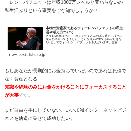
ーレン・バフェットは年収1000万レベルと変わらないの
私生活ぶりという事実をご存知でしょうか？
本物の資産家であるウォーレンバフェットの私生
活や考え方ついて
どうもMasakiです。これまでたくさんの本を通じて様々な
偉人と出会ってきました。そんな偉人の中でも私が好きな
1人としてウォーレン・バフェットさんがいます。世界一
の投資家であるウォーレン・バフェットの私生活ぶりと
は？世間ではいい高級車を乗っ...
new.socialshare.jp
もしあなたが長期的にお金持ちでいたいのであれば負債で
なく資産となる
知識や経験のみにお金をかけることにフォーカスすること
が大事
です。
まだ自由を手にしていない。いい加減インターネットビジ
ネスを軌道に乗せて成功したい。