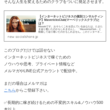
そんな人生を変えるためのクラブをついに発足させます。
【インターネットビジネスの個別コンサルティン
グ】MavericksClub(マーベリックスクラブ)と
は？
Masakiです。おそらくこれを読んでいるあなたは、たまた
ま辿り着いたのかもしれませんし、「MavericksClub」と
検索して辿り着いたのかもしれません。このインターネッ
トビジネスで月100万円の売上を安定して稼ぐための個別
new.socialshare.jp
コンサルティ...
このブログだけでは話せない
インターネットビジネスで稼ぐための
ノウハウや思考、プライベート情報など
メルマガやLINE公式アカウントで配信中。
まだの場合はメルマガは
こちら
からご登録下さい。
✅長期的に稼ぎ続けるための不変的スキル&ノウハウ500
本以上