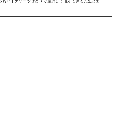
るもバイナリーやせどりで挫折して信頼できる先生と出会
..