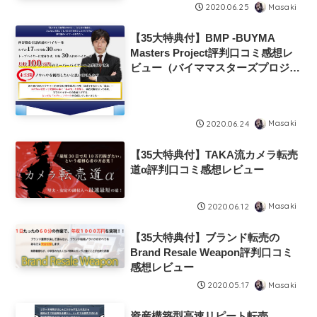
Masaki
2020.06.25
【35大特典付】BMP -BUYMA
Masters Project評判口コミ感想レ
ビュー（バイママスターズプロジェ
クト）
Masaki
2020.06.24
【35大特典付】TAKA流カメラ転売
道α評判口コミ感想レビュー
Masaki
2020.06.12
【35大特典付】ブランド転売の
Brand Resale Weapon評判口コミ
感想レビュー
Masaki
2020.05.17
資産構築型高速リピート転売