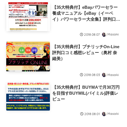
【35大特典付】eBayパワーセラー
養成マニュアル【eBay（イーベ
イ）パワーセラー大全集】評判口コ
ミ感想レビュー
Masaki
2018.08.07
【35大特典付】プチリッチOn-Line
評判口コミ感想レビュー（奥村 奈
緒美）
Masaki
2018.08.03
【35大特典付】BUYMAで月30万円
を目指すBUYMIL(バイミル)評価レ
ビュー
Masaki
2018.08.01