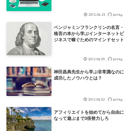
pinky
2012.06.23
ベンジャミンフランクリンの名言・
格言の本から学ぶインターネットビ
ジネスで稼ぐためのマインドセット
pinky
2012.06.05
神田昌典先生から学ぶ非常識なのに
成功したノウハウとは？
pinky
2012.06.02
アフィリエイトを始めてから自由に
なって遊ぶまで3倍努力しろ