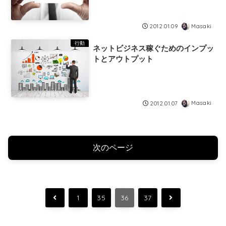
Masaki
2012.01.09
行動
ネットビジネス稼ぐためのインプッ
トとアウトプット
Masaki
2012.01.07
次のページ
前
次
1
35
36
37
へ
へ