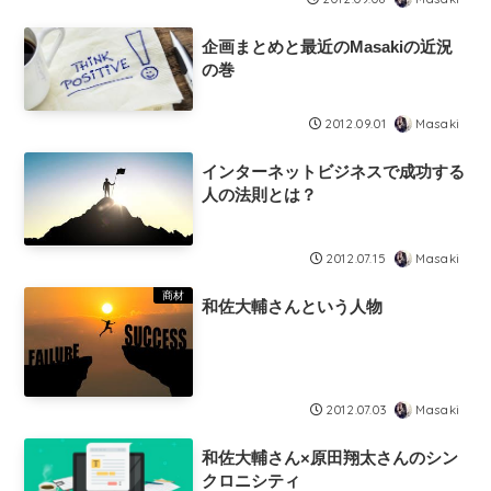
企画まとめと最近のMasakiの近況
の巻
Masaki
2012.09.01
インターネットビジネスで成功する
人の法則とは？
Masaki
2012.07.15
商材
和佐大輔さんという人物
Masaki
2012.07.03
和佐大輔さん×原田翔太さんのシン
クロニシティ