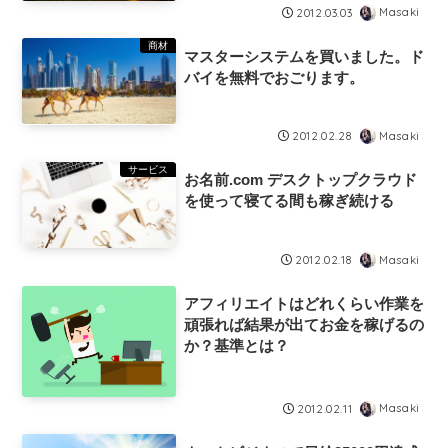
Masaki
2012.03.03
商材
マスターシステムを買いました。ド
バイを無料でおごります。
Masaki
2012.02.28
サービス
お名前.com デスクトップクラウド
を使って寝てる間も稼ぎ続ける
Masaki
2012.02.18
アフィリエイトはどれくらい作業を
頑張れば結果が出てお金を稼げるの
か？基準とは？
Masaki
2012.02.11