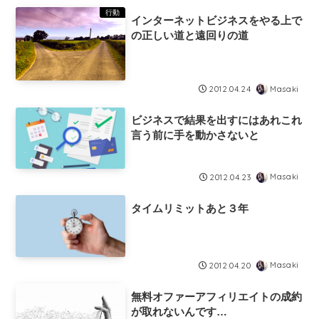
行動
インターネットビジネスをやる上で
の正しい道と遠回りの道
Masaki
2012.04.24
ビジネスで結果を出すにはあれこれ
言う前に手を動かさないと
Masaki
2012.04.23
タイムリミットあと３年
Masaki
2012.04.20
無料オファーアフィリエイトの成約
が取れないんです…