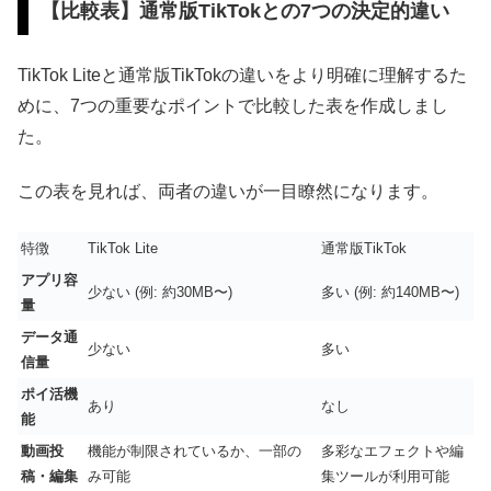
【比較表】通常版TikTokとの7つの決定的違い
TikTok Liteと通常版TikTokの違いをより明確に理解するた
めに、7つの重要なポイントで比較した表を作成しまし
た。
この表を見れば、両者の違いが一目瞭然になります。
特徴
TikTok Lite
通常版TikTok
アプリ容
少ない (例: 約30MB〜)
多い (例: 約140MB〜)
量
データ通
少ない
多い
信量
ポイ活機
あり
なし
能
動画投
機能が制限されているか、一部の
多彩なエフェクトや編
稿・編集
み可能
集ツールが利用可能