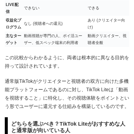
LIVE配
できない
できる
信
収益化プ
あり (クリエイター向
なし (視聴者への還元)
ログラム
け)
主なター
動画視聴が専門の人、ポイ活ユー
動画クリエイター、視
ゲット
ザー、低スペック端末の利用者
聴者全般
この比較からわかるように、両者は根本的に異なる目的を
持って設計されています。
通常版TikTokがクリエイターと視聴者の双方に向けた多機
能プラットフォームであるのに対し、TikTok Liteは「動画
を視聴すること」に特化し、その視聴体験をポイントとい
う形でユーザーに還元する仕組みを構築しているのです。
どちらを選ぶべき？TikTok Liteがおすすめな人
と通常版が向いている人