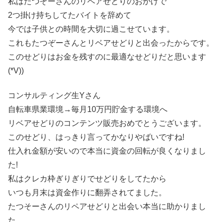
私はたつぞーさんのリペアせどりのおかげで
2つ掛け持ちしてたバイトを辞めて
今では子供との時間を大切に過こせています。
これもたつぞーさんとリベアせどりと出会ったからです。
このせどりはお金を残すのに最適なせどりだと思います
(*V))
コンサルティング生Yさん
自転車県業環境→毎月10万円貯金する環境へ
リベアせどりのコンテンツ販売おめでとうございます。
このせどり、はっきり言ってかなりやばいですね!
仕入れ金額が安いので本当に資金の回転が良くなりまし
た!
私はクレカ枠ぎりぎりでせどりをしてたから
いつも月末は資金作りに翻弄されてました。
たつそーさんのリペアせどりと出会い本当に助かりまし
た。