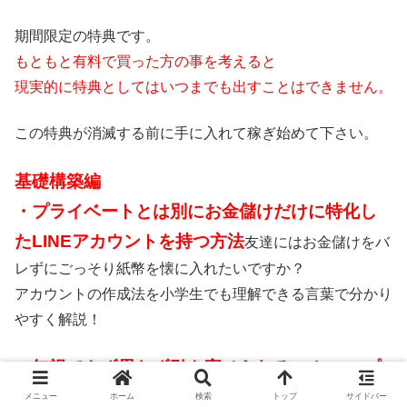
期間限定の特典です。
もともと有料で買った方の事を考えると
現実的に特典としてはいつまでも出すことはできません。
この特典が消滅する前に手に入れて稼ぎ始めて下さい。
基礎構築編
・プライベートとは別にお金儲けだけに特化し
たLINEアカウントを持つ方法
友達にはお金儲けをバ
レずにごっそり紙幣を懐に入れたいですか？
アカウントの作成法を小学生でも理解できる言葉で分かり
やすく解説！
・無視できず思わず引き寄せられるTwitterのプ
ロフィールの作り方
数カ月後の見込み客となりうる人
メニュー
ホーム
検索
トップ
サイドバー