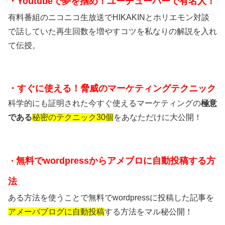
・Youtubeで夢を掴め！ユーチューバーで有名人！
有料番組のニコニコ生放送でHIKAKINとホリエモン対談
で話していた再生回数を増やすコツを私なりの解説を入れ
て伝授。
・すぐに使える！脅威のマーケティングテクニック
科学的にも証明された今すぐ使えるマーケティングの
極意
である
秘密のテクニック30個
をあなただけに大公開！
無料でwordpressからアメブロに自動投稿する方
・
法
ある方法を使うことで無料でwordpressに投稿した記事を
アメーバブログに自動投稿
する方法をマル秘公開！