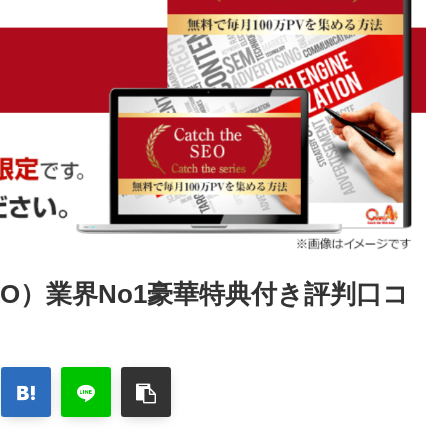
 SEO）業界No1豪華特典付き評判口コ